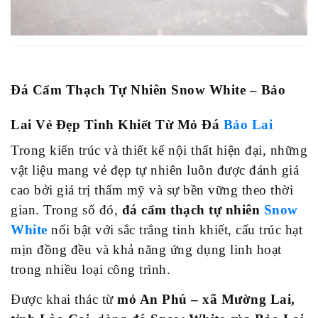
anh
Đá
nhân
tạo
Sản
phẩm
Đá Cẩm Thạch Tự Nhiên Snow White – Bảo
trang
trí
Lai Vẻ Đẹp Tinh Khiết Từ Mỏ Đá
Bảo Lai
Bột
đá
Trong kiến trúc và thiết kế nội thất hiện đại, những
Hạt
vật liệu mang vẻ đẹp tự nhiên luôn được đánh giá
nhựa
cao bởi giá trị thẩm mỹ và sự bền vững theo thời
Thư
viện
gian. Trong số đó,
đá cẩm thạch tự nhiên
Snow
Showroom
White
nổi bật với sắc trắng tinh khiết, cấu trúc hạt
E-
mịn đồng đều và khả năng ứng dụng linh hoạt
brochure
Tin
trong nhiều loại công trình.
tức
Tin
Được khai thác từ
mỏ An Phú – xã Mường Lai,
tức