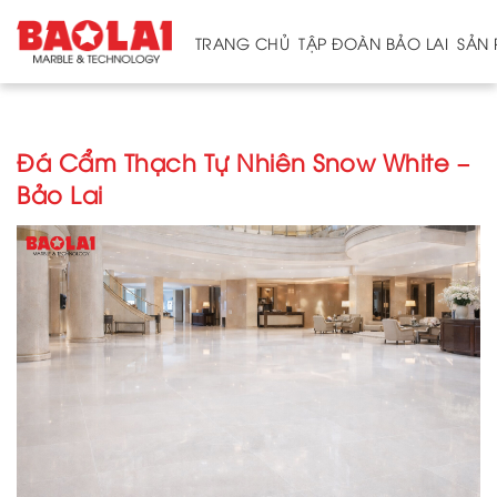
TRANG CHỦ
TẬP ĐOÀN BẢO LAI
SẢN
Trang
Đá Cẩm Thạch Tự Nhiên Snow White –
chủ
Bảo Lai
Tập
Đoàn
Bảo
Lai
Mỏ
Nhà
máy
Sản
phẩm
Đá
tự
nhiên
Đá
thạch