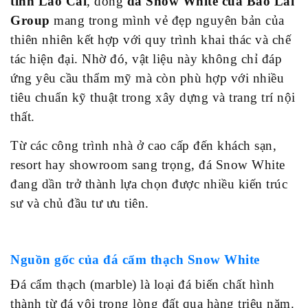
tỉnh Lào Cai
, dòng
đá Snow White của Bảo Lai
Sự
Group
mang trong mình vẻ đẹp nguyên bản của
kiện
&
thiên nhiên kết hợp với quy trình khai thác và chế
hoạt
tác hiện đại. Nhờ đó, vật liệu này không chỉ đáp
động
ứng yêu cầu thẩm mỹ mà còn phù hợp với nhiều
Liên
hệ
tiêu chuẩn kỹ thuật trong xây dựng và trang trí nội
thất.
Từ các công trình nhà ở cao cấp đến khách sạn,
resort hay showroom sang trọng, đá Snow White
đang dần trở thành lựa chọn được nhiều kiến trúc
sư và chủ đầu tư ưu tiên.
Nguồn gốc của đá cẩm thạch Snow White
Đá cẩm thạch (marble) là loại đá biến chất hình
thành từ đá vôi trong lòng đất qua hàng triệu năm.