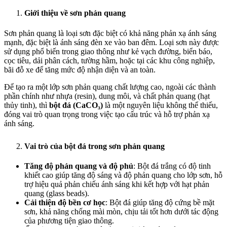
Giới thiệu về sơn phản quang
Sơn phản quang là loại sơn đặc biệt có khả năng phản xạ ánh sáng
mạnh, đặc biệt là ánh sáng đèn xe vào ban đêm. Loại sơn này được
sử dụng phổ biến trong giao thông như kẻ vạch đường, biển báo,
cọc tiêu, dải phân cách, tường hầm, hoặc tại các khu công nghiệp,
bãi đỗ xe để tăng mức độ nhận diện và an toàn.
Để tạo ra một lớp sơn phản quang chất lượng cao, ngoài các thành
phần chính như nhựa (resin), dung môi, và chất phản quang (hạt
thủy tinh), thì
bột đá (CaCO₃)
là một nguyên liệu không thể thiếu,
đóng vai trò quan trọng trong việc tạo cấu trúc và hỗ trợ phản xạ
ánh sáng.
Vai trò của bột đá trong sơn phản quang
Tăng độ phản quang và độ phủ
: Bột đá trắng có độ tinh
khiết cao giúp tăng độ sáng và độ phản quang cho lớp sơn, hỗ
trợ hiệu quả phản chiếu ánh sáng khi kết hợp với hạt phản
quang (glass beads).
Cải thiện độ bền cơ học
: Bột đá giúp tăng độ cứng bề mặt
sơn, khả năng chống mài mòn, chịu tải tốt hơn dưới tác động
của phương tiện giao thông.