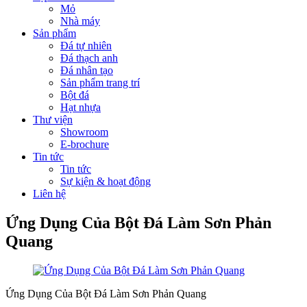
Mỏ
Nhà máy
Sản phẩm
Đá tự nhiên
Đá thạch anh
Đá nhân tạo
Sản phẩm trang trí
Bột đá
Hạt nhựa
Thư viện
Showroom
E-brochure
Tin tức
Tin tức
Sự kiện & hoạt động
Liên hệ
Ứng Dụng Của Bột Đá Làm Sơn Phản
Quang
Ứng Dụng Của Bột Đá Làm Sơn Phản Quang