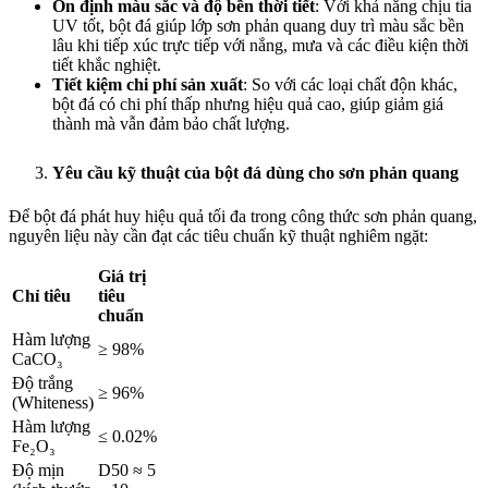
Ổn định màu sắc và độ bền thời tiết
: Với khả năng chịu tia
UV tốt, bột đá giúp lớp sơn phản quang duy trì màu sắc bền
lâu khi tiếp xúc trực tiếp với nắng, mưa và các điều kiện thời
tiết khắc nghiệt.
Tiết kiệm chi phí sản xuất
: So với các loại chất độn khác,
bột đá có chi phí thấp nhưng hiệu quả cao, giúp giảm giá
thành mà vẫn đảm bảo chất lượng.
Yêu cầu kỹ thuật của bột đá dùng cho sơn phản quang
Để bột đá phát huy hiệu quả tối đa trong công thức sơn phản quang,
nguyên liệu này cần đạt các tiêu chuẩn kỹ thuật nghiêm ngặt:
Giá trị
Chỉ tiêu
tiêu
chuẩn
Hàm lượng
≥ 98%
CaCO₃
Độ trắng
≥ 96%
(Whiteness)
Hàm lượng
≤ 0.02%
Fe₂O₃
Độ mịn
D50 ≈ 5