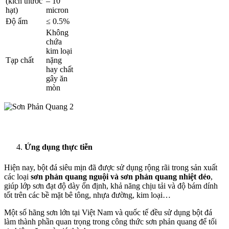
(kích thước
– 10
hạt)
micron
Độ ẩm
≤ 0.5%
Không
chứa
kim loại
Tạp chất
nặng
hay chất
gây ăn
mòn
Ứng dụng thực tiễn
Hiện nay, bột đá siêu mịn đã được sử dụng rộng rãi trong sản xuất
các loại
sơn phản quang nguội và sơn phản quang nhiệt dẻo
,
giúp lớp sơn đạt độ dày ổn định, khả năng chịu tải và độ bám dính
tốt trên các bề mặt bê tông, nhựa đường, kim loại…
Một số hãng sơn lớn tại Việt Nam và quốc tế đều sử dụng bột đá
làm thành phần quan trọng trong công thức sơn phản quang để tối