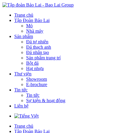
Trang chủ
Tập Đoàn Bảo Lai
Mỏ
Nhà máy
Sản phẩm
Đá tự nhiên
Đá thạch anh
Đá nhân tạo
Sản phẩm trang trí
Bột đá
Hạt nhựa
Thư viện
Showroom
E-brochure
Tin tức
Tin tức
Sự kiện & hoạt động
Liên hệ
Trang chủ
Tập Đoàn Bảo Lai