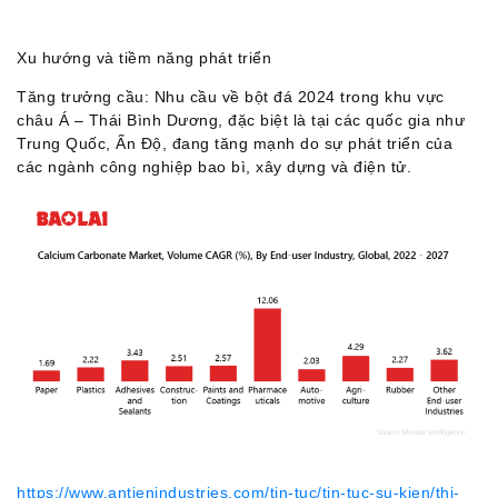
Sự
kiện
Xu hướng và tiềm năng phát triển
&
hoạt
Tăng trưởng cầu: Nhu cầu về bột đá 2024 trong khu vực
động
châu Á – Thái Bình Dương, đặc biệt là tại các quốc gia như
Liên
Trung Quốc, Ấn Độ, đang tăng mạnh do sự phát triển của
hệ
các ngành công nghiệp bao bì, xây dựng và điện tử.
https://www.antienindustries.com/tin-tuc/tin-tuc-su-kien/thi-