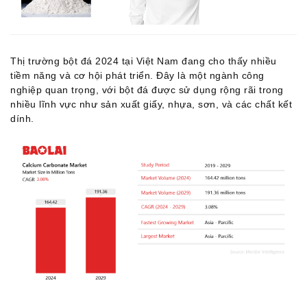
anh
Đá
nhân
tạo
Thị trường bột đá 2024 tại Việt Nam đang cho thấy nhiều
Sản
tiềm năng và cơ hội phát triển. Đây là một ngành công
phẩm
nghiệp quan trọng, với bột đá được sử dụng rộng rãi trong
trang
nhiều lĩnh vực như sản xuất giấy, nhựa, sơn, và các chất kết
trí
dính.
Bột
đá
Hạt
nhựa
Thư
viện
Showroom
E-
brochure
Tin
tức
Tin
tức