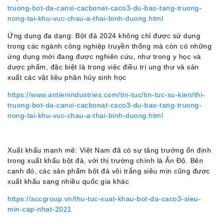
truong-bot-da-canxi-cacbonat-caco3-du-bao-tang-truong-
nong-tai-khu-vuc-chau-a-thai-binh-duong.html
Ứng dụng đa dạng: Bột đá 2024 không chỉ được sử dụng
trong các ngành công nghiệp truyền thống mà còn có những
ứng dụng mới đang được nghiên cứu, như trong y học và
dược phẩm, đặc biệt là trong việc điều trị ung thư và sản
xuất các vật liệu phân hủy sinh học​
https://www.antienindustries.com/tin-tuc/tin-tuc-su-kien/thi-
truong-bot-da-canxi-cacbonat-caco3-du-bao-tang-truong-
nong-tai-khu-vuc-chau-a-thai-binh-duong.html
Xuất khẩu mạnh mẽ: Việt Nam đã có sự tăng trưởng ổn định
trong xuất khẩu bột đá, với thị trường chính là Ấn Độ. Bên
cạnh đó, các sản phẩm bột đá vôi trắng siêu mịn cũng được
xuất khẩu sang nhiều quốc gia khác​
https://accgroup.vn/thu-tuc-xuat-khau-bot-da-caco3-sieu-
min-cap-nhat-2021