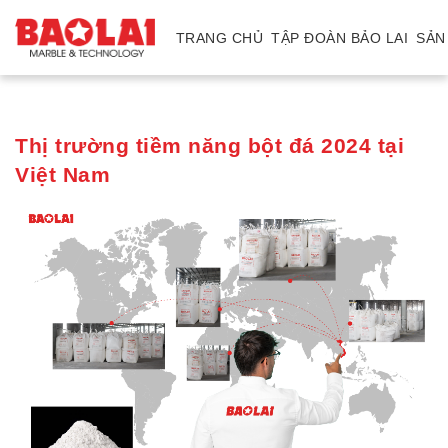
TRANG CHỦ
TẬP ĐOÀN BẢO LAI
SẢN
Trang
Thị trường tiềm năng bột đá 2024 tại
chủ
Việt Nam
Tập
Đoàn
Bảo
Lai
Mỏ
Nhà
máy
Sản
phẩm
Đá
tự
nhiên
Đá
thạch