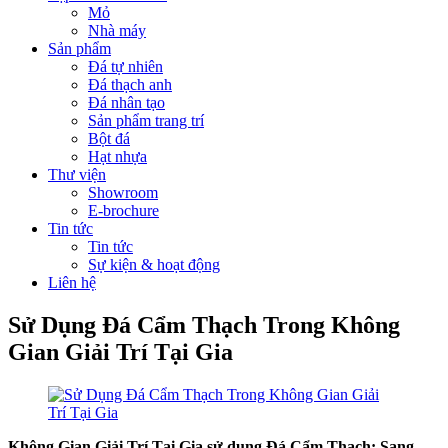
Mỏ
Nhà máy
Sản phẩm
Đá tự nhiên
Đá thạch anh
Đá nhân tạo
Sản phẩm trang trí
Bột đá
Hạt nhựa
Thư viện
Showroom
E-brochure
Tin tức
Tin tức
Sự kiện & hoạt động
Liên hệ
Sử Dụng Đá Cẩm Thạch Trong Không
Gian Giải Trí Tại Gia
Không Gian Giải Trí Tại Gia sử dụng Đá Cẩm Thạch: Sang