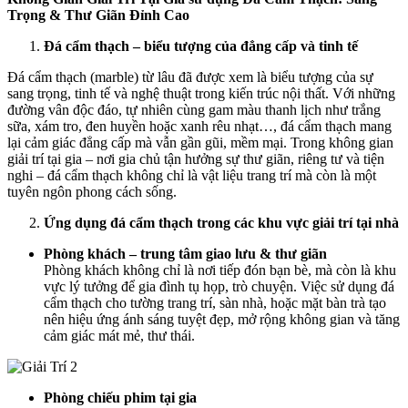
Trọng & Thư Giãn Đỉnh Cao
Đá cẩm thạch – biểu tượng của đẳng cấp và tinh tế
Đá cẩm thạch (marble) từ lâu đã được xem là biểu tượng của sự
sang trọng, tinh tế và nghệ thuật trong kiến trúc nội thất. Với những
đường vân độc đáo, tự nhiên cùng gam màu thanh lịch như trắng
sữa, xám tro, đen huyền hoặc xanh rêu nhạt…, đá cẩm thạch mang
lại cảm giác đẳng cấp mà vẫn gần gũi, mềm mại. Trong không gian
giải trí tại gia – nơi gia chủ tận hưởng sự thư giãn, riêng tư và tiện
nghi – đá cẩm thạch không chỉ là vật liệu trang trí mà còn là một
tuyên ngôn phong cách sống.
Ứng dụng đá cẩm thạch trong các khu vực giải trí tại nhà
Phòng khách – trung tâm giao lưu & thư giãn
Phòng khách không chỉ là nơi tiếp đón bạn bè, mà còn là khu
vực lý tưởng để gia đình tụ họp, trò chuyện. Việc sử dụng đá
cẩm thạch cho tường trang trí, sàn nhà, hoặc mặt bàn trà tạo
nên hiệu ứng ánh sáng tuyệt đẹp, mở rộng không gian và tăng
cảm giác mát mẻ, thư thái.
Phòng chiếu phim tại gia