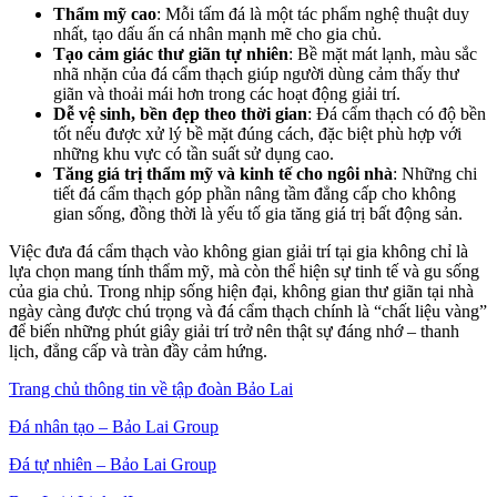
Thẩm mỹ cao
: Mỗi tấm đá là một tác phẩm nghệ thuật duy
nhất, tạo dấu ấn cá nhân mạnh mẽ cho gia chủ.
Tạo cảm giác thư giãn tự nhiên
: Bề mặt mát lạnh, màu sắc
nhã nhặn của đá cẩm thạch giúp người dùng cảm thấy thư
giãn và thoải mái hơn trong các hoạt động giải trí.
Dễ vệ sinh, bền đẹp theo thời gian
: Đá cẩm thạch có độ bền
tốt nếu được xử lý bề mặt đúng cách, đặc biệt phù hợp với
những khu vực có tần suất sử dụng cao.
Tăng giá trị thẩm mỹ và kinh tế cho ngôi nhà
: Những chi
tiết đá cẩm thạch góp phần nâng tầm đẳng cấp cho không
gian sống, đồng thời là yếu tố gia tăng giá trị bất động sản.
Việc đưa đá cẩm thạch vào không gian giải trí tại gia không chỉ là
lựa chọn mang tính thẩm mỹ, mà còn thể hiện sự tinh tế và gu sống
của gia chủ. Trong nhịp sống hiện đại, không gian thư giãn tại nhà
ngày càng được chú trọng và đá cẩm thạch chính là “chất liệu vàng”
để biến những phút giây giải trí trở nên thật sự đáng nhớ – thanh
lịch, đẳng cấp và tràn đầy cảm hứng.
Trang chủ thông tin về tập đoàn Bảo Lai
Đá nhân tạo – Bảo Lai Group
Đá tự nhiên – Bảo Lai Group