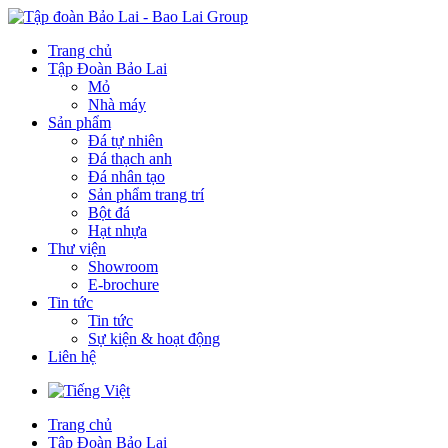
Trang chủ
Tập Đoàn Bảo Lai
Mỏ
Nhà máy
Sản phẩm
Đá tự nhiên
Đá thạch anh
Đá nhân tạo
Sản phẩm trang trí
Bột đá
Hạt nhựa
Thư viện
Showroom
E-brochure
Tin tức
Tin tức
Sự kiện & hoạt động
Liên hệ
Trang chủ
Tập Đoàn Bảo Lai