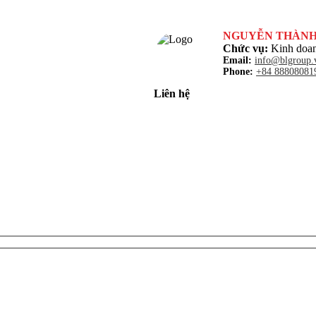
NGUYỄN THÀN
Chức vụ:
Kinh doan
Email:
info@blgroup.
Phone:
+84 88808081
Liên hệ