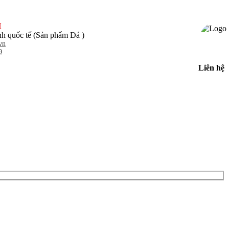
H
h quốc tế (Sản phẩm Đá )
vn
9
Liên hệ