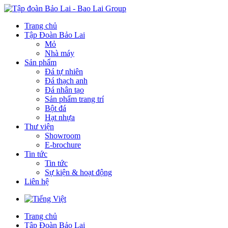
Trang chủ
Tập Đoàn Bảo Lai
Mỏ
Nhà máy
Sản phẩm
Đá tự nhiên
Đá thạch anh
Đá nhân tạo
Sản phẩm trang trí
Bột đá
Hạt nhựa
Thư viện
Showroom
E-brochure
Tin tức
Tin tức
Sự kiện & hoạt động
Liên hệ
Trang chủ
Tập Đoàn Bảo Lai