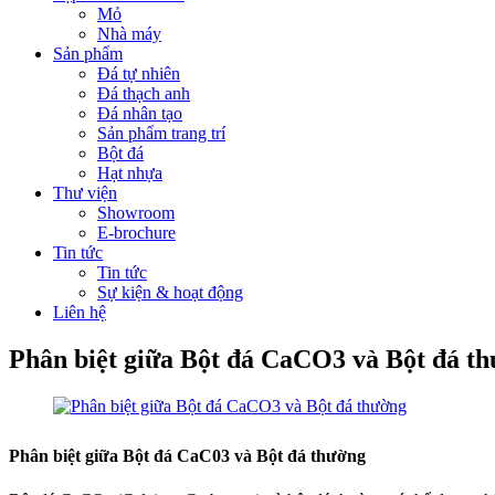
Mỏ
Nhà máy
Sản phẩm
Đá tự nhiên
Đá thạch anh
Đá nhân tạo
Sản phẩm trang trí
Bột đá
Hạt nhựa
Thư viện
Showroom
E-brochure
Tin tức
Tin tức
Sự kiện & hoạt động
Liên hệ
Phân biệt giữa Bột đá CaCO3 và Bột đá t
Phân biệt giữa Bột đá CaC03 và Bột đá thường