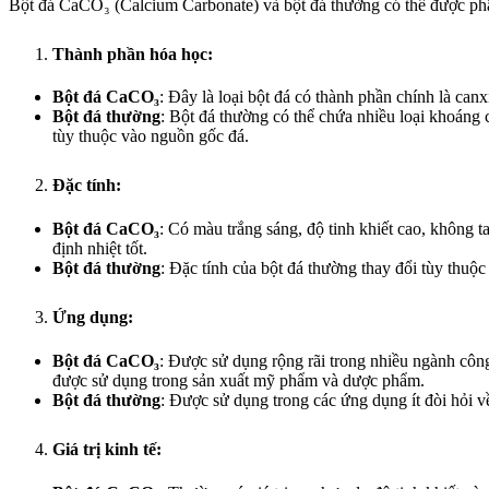
Bột đá CaCO₃ (Calcium Carbonate) và bột đá thường có thể được phân
Thành phần hóa học:
Bột đá CaCO₃
: Đây là loại bột đá có thành phần chính là c
Bột đá thường
: Bột đá thường có thể chứa nhiều loại khoáng 
tùy thuộc vào nguồn gốc đá.
Đặc tính:
Bột đá CaCO₃
: Có màu trắng sáng, độ tinh khiết cao, không 
định nhiệt tốt.
Bột đá thường
: Đặc tính của bột đá thường thay đổi tùy thu
Ứng dụng:
Bột đá CaCO₃
: Được sử dụng rộng rãi trong nhiều ngành công
được sử dụng trong sản xuất mỹ phẩm và dược phẩm.
Bột đá thường
: Được sử dụng trong các ứng dụng ít đòi hỏi về
Giá trị kinh tế: