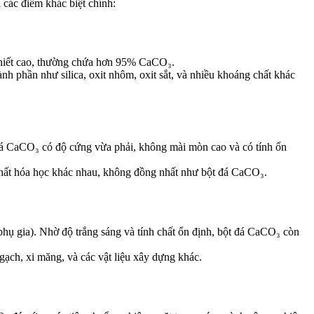
 các điểm khác biệt chính:
 khiết cao, thường chứa hơn 95% CaCO₃.
nh phần như silica, oxit nhôm, oxit sắt, và nhiều khoáng chất khác
t đá CaCO₃ có độ cứng vừa phải, không mài mòn cao và có tính ổn
 chất hóa học khác nhau, không đồng nhất như bột đá CaCO₃.
phụ gia). Nhờ độ trắng sáng và tính chất ổn định, bột đá CaCO₃ còn
 gạch, xi măng, và các vật liệu xây dựng khác.