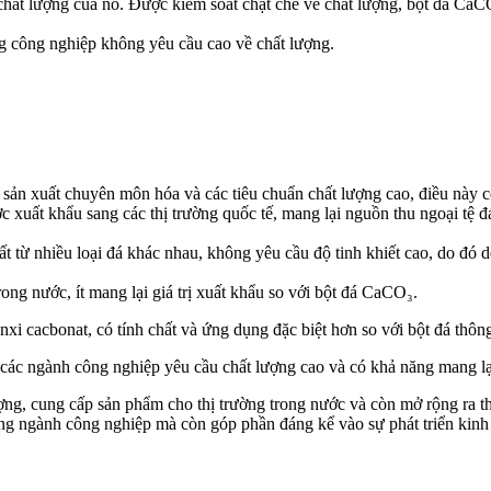
à chất lượng của nó. Được kiểm soát chặt chẽ về chất lượng, bột đá C
ng công nghiệp không yêu cầu cao về chất lượng.
 sản xuất chuyên môn hóa và các tiêu chuẩn chất lượng cao, điều này có
c xuất khẩu sang các thị trường quốc tế, mang lại nguồn thu ngoại tệ đ
t từ nhiều loại đá khác nhau, không yêu cầu độ tinh khiết cao, do đó dễ
rong nước, ít mang lại giá trị xuất khẩu so với bột đá CaCO₃.
nxi cacbonat, có tính chất và ứng dụng đặc biệt hơn so với bột đá thô
 các ngành công nghiệp yêu cầu chất lượng cao và có khả năng mang lại
ợng, cung cấp sản phẩm cho thị trường trong nước và còn mở rộng ra t
ng ngành công nghiệp mà còn góp phần đáng kể vào sự phát triển kinh 