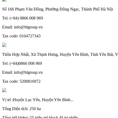
Số 166 Phạm Văn Đồng, Phường Đông Ngạc, Thành Phố Hà Nội
Tel: (+84) 0866 008 969
Email: info@blgroup.vn
Tax code: 0104727343
Thôn Hợp Nhất, Xã Thịnh Hưng, Huyện Yên Bình, Tỉnh Yên Bái, V
Tel: (+84)0866 008 969
Email: info@blgroup.vn
Tax code: 5200816972
Vị trí :Huyện Lục Yên, Huyện Yên Bình...
Tổng Diện tích: 250 ha
Tổng trữ lượng: 55 triệu m³ block đá tự nhiên