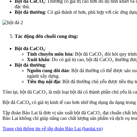
Bột đá CaCO₃
: Thường có giá trị cao hơn do độ tinh khiết v
đặc thù.
Bột đá thường
: Có giá thành rẻ hơn, phù hợp với các ứng dụ
Tác động đến chuỗi cung ứng:
Bột đá CaCO₃
:
Tính chuyên môn hóa
: Bột đá CaCO₃ đòi hỏi quy trình
Xuất khẩu
: Do có giá trị cao, bột đá CaCO₃ thường đượ
Bột đá thường
:
Nguồn cung dồi dào
: Bột đá thường có thể được sản xuấ
ngành xây dựng.
Tiêu thụ nội địa
: Bột đá thường chủ yếu được tiêu thụ t
Tóm lại, bột đá CaCO₃ là một loại bột đá có thành phần chủ yếu là ca
Bột đá CaCO
₃
có giá trị kinh tế cao hơn nhờ ứng dụng đa dạng trong
Tập đoàn Bảo Lai là đơn vị sản xuất bột đá CaCO₃ đạt chuẩn chất lư
Bảo Lai không chỉ giúp nâng cao chất lượng sản phẩm và dịch vụ tro
Trang chủ thông tin về tập đoàn Bảo Lai (baolai.vn)