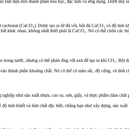
 biệt dựa trên thành phần hóa học, đặc tính và ứng dụng. Dưới đây là
anxi cacbonat (CaCO₃). Được tạo ra từ đá vôi, bột đá CaCO₃ có độ tinh
chất khác nhau, không nhất thiết phải là CaCO₃. Nó có thể chứa các thà
tan trong nước, nhưng có thể phản ứng với axit để tạo ra khí CO₂. Bộ
ộc vào thành phần khoáng chất. Nó có thể có màu sắc, độ cứng, và tính
 nghiệp như sản xuất nhựa, cao su, sơn, giấy, và thực phẩm (làm chất 
 độ tinh khiết và tính chất đặc biệt, chẳng hạn như xây dựng, sản xuất