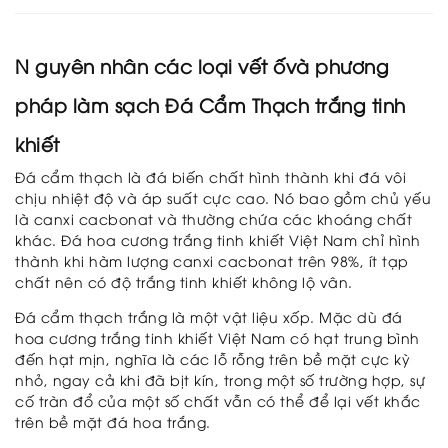
anh
Đá
N guyên nhân các loại vết ốvà phương
nhân
tạo
pháp làm sạch Đá Cẩm Thạch trắng tinh
Sản
phẩm
khiết
trang
trí
Đá cẩm thạch là đá biến chất hình thành khi đá vôi
Bột
chịu nhiệt độ và áp suất cực cao. Nó bao gồm chủ yếu
đá
là canxi cacbonat và thường chứa các khoáng chất
Hạt
khác. Đá hoa cương trắng tinh khiết Việt Nam chỉ hình
nhựa
thành khi hàm lượng canxi cacbonat trên 98%, ít tạp
Thư
chất nên có độ trắng tinh khiết không lộ vân.
viện
Showroom
Đá cẩm thạch trắng là một vật liệu xốp. Mặc dù đá
E-
hoa cương trắng tinh khiết Việt Nam có hạt trung bình
brochure
đến hạt mịn, nghĩa là các lỗ rỗng trên bề mặt cực kỳ
Tin
nhỏ, ngay cả khi đã bịt kín, trong một số trường hợp, sự
tức
cố tràn đổ của một số chất vẫn có thể để lại vết khắc
Tin
trên bề mặt đá hoa trắng.
tức