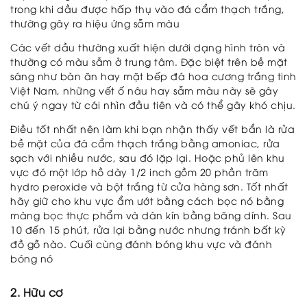
trong khi dầu được hấp thụ vào đá cẩm thạch trắng,
thường gây ra hiệu ứng sẫm màu
Các vết dầu thường xuất hiện dưới dạng hình tròn và
thường có màu sẫm ở trung tâm. Đặc biệt trên bề mặt
sáng như bàn ăn hay mặt bếp đá hoa cương trắng tinh
Việt Nam, những vết ố nâu hay sẫm màu này sẽ gây
chú ý ngay từ cái nhìn đầu tiên và có thể gây khó chịu.
Điều tốt nhất nên làm khi bạn nhận thấy vết bẩn là rửa
bề mặt của đá cẩm thạch trắng bằng amoniac, rửa
sạch với nhiều nước, sau đó lặp lại. Hoặc phủ lên khu
vực đó một lớp hồ dày 1/2 inch gồm 20 phần trăm
hydro peroxide và bột trắng từ cửa hàng sơn. Tốt nhất
hãy giữ cho khu vực ẩm ướt bằng cách bọc nó bằng
màng bọc thực phẩm và dán kín bằng băng dính. Sau
10 đến 15 phút, rửa lại bằng nước nhưng tránh bất kỳ
đồ gỗ nào. Cuối cùng đánh bóng khu vực và đánh
bóng nó
2. Hữu cơ