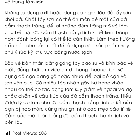
và trung tâm sơn.
Không sử dụng axit hoặc dụng cụ ngọn lửa để tẩy sơn
khỏi đá. Chất tẩy sơn có thể ăn mòn bề mặt của đá
cẩm thạch trắng, để lại những đốm trắng mờ và làm
cho bề mặt đá cẩm thạch trắng tinh khiết kém bóng
hơn; đánh bóng lại có thể là cần thiết. Làm theo hướng
dẫn của nhà sản xuất để sử dụng các sản phẩm này,
chú ý rửa kỹ khu vực bằng nước sạch.
Bảo vệ bản thân bằng găng tay cao su và kính bảo vệ
mắt, đồng thời làm việc ở nơi thông thoáng. Chỉ sử
dụng đồ cạo bằng gỗ hoặc nhựa để loại bỏ cặn và
sơn vón cục. Có nhiều tác nhân gây hư hỏng khác
nhau có thể có tác động làm suy giảm vẻ ngoài và độ
chắc chắn về cấu trúc của đá cẩm thạch trắng. Hiểu
được lý do làm cho đá cẩm thạch trắng tinh khiết của
bạn bị hao mòn, cũng như ghi nhớ các mẹo bảo trì sẽ
đảm bảo mặt bàn bằng đá cẩm thạch thanh lịch và
bền lâu
Post Views:
606