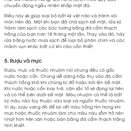
chuyển động ngẫu nhiên khắp mặt đá.
Điều này sẽ giúp loại bỏ bất kỳ vệt nào và tránh xói
mòn trên đá. Một khi bạn đã chà sạch bề mặt, rửa kỹ.
Tránh làm sạch các bức tường bằng đá cẩm thạch
trắng của bạn hơn 18 tháng một lần. Thay vào đó, hãy
rửa bằng nước mưa sạch để loại bỏ phân chim và các
mảnh vụn khác bất cứ khi nào cần thiết
5. Rượu và mực
Rượu, mực và thuốc nhuộm nói chung đều có gốc
nước hoặc cồn. Chúng dễ dàng hấp thụ vào đá cẩm
thạch trắng khô khi chúng bị đổ hoặc bôi lên bề mặt.
Khi nước hoặc cồn bay hơi, cặn sắc tố sẽ đọng lại trên
và có thể bên dưới bề mặt. Màu nhuộm có thể là bất
kỳ màu nào tùy thuộc vào loại và nguồn thuốc nhuộm.
Ví dụ, rượu vang đỏ để lại vết màu hồng tím trong khi
mực hoặc thuốc nhuộm làm cho màu nâu sẫm trở nên
nhạt hơn trên sàn hoặc bàn bằng đá cẩm thạch trắng
tinh khiết.