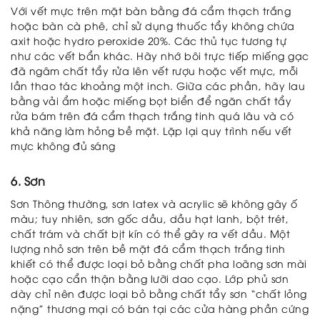
Với vết mực trên mặt bàn bằng đá cẩm thạch trắng
hoặc bàn cà phê, chỉ sử dụng thuốc tẩy không chứa
axit hoặc hydro peroxide 20%. Các thủ tục tương tự
như các vết bẩn khác. Hãy nhớ bôi trực tiếp miếng gạc
đã ngâm chất tẩy rửa lên vết rượu hoặc vết mực, mỗi
lần thao tác khoảng một inch. Giữa các phần, hãy lau
bằng vải ẩm hoặc miếng bọt biển để ngăn chất tẩy
rửa bám trên đá cẩm thạch trắng tinh quá lâu và có
khả năng làm hỏng bề mặt. Lặp lại quy trình nếu vết
mực không đủ sáng
6. Sơn
Sơn Thông thường, sơn latex và acrylic sẽ không gây ố
màu; tuy nhiên, sơn gốc dầu, dầu hạt lanh, bột trét,
chất trám và chất bịt kín có thể gây ra vết dầu. Một
lượng nhỏ sơn trên bề mặt đá cẩm thạch trắng tinh
khiết có thể được loại bỏ bằng chất pha loãng sơn mài
hoặc cạo cẩn thận bằng lưỡi dao cạo. Lớp phủ sơn
dày chỉ nên được loại bỏ bằng chất tẩy sơn “chất lỏng
nặng” thương mại có bán tại các cửa hàng phần cứng