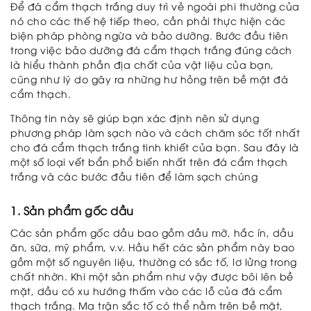
Để đá cẩm thạch trắng duy trì vẻ ngoài phi thường của
Sự
nó cho các thế hệ tiếp theo, cần phải thực hiện các
kiện
biện pháp phòng ngừa và bảo dưỡng. Bước đầu tiên
&
trong việc bảo dưỡng đá cẩm thạch trắng đúng cách
hoạt
là hiểu thành phần địa chất của vật liệu của bạn,
động
cũng như lý do gây ra những hư hỏng trên bề mặt đá
Liên
cẩm thạch.
hệ
Thông tin này sẽ giúp bạn xác định nên sử dụng
phương pháp làm sạch nào và cách chăm sóc tốt nhất
cho đá cẩm thạch trắng tinh khiết của bạn. Sau đây là
một số loại vết bẩn phổ biến nhất trên đá cẩm thạch
trắng và các bước đầu tiên để làm sạch chúng
1. Sản phẩm gốc dầu
Các sản phẩm gốc dầu bao gồm dầu mỡ, hắc ín, dầu
ăn, sữa, mỹ phẩm, v.v. Hầu hết các sản phẩm này bao
gồm một số nguyên liệu, thường có sắc tố, lơ lửng trong
chất nhờn. Khi một sản phẩm như vậy được bôi lên bề
mặt, dầu có xu hướng thấm vào các lỗ của đá cẩm
thạch trắng. Ma trận sắc tố có thể nằm trên bề mặt,