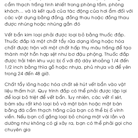
cẩm thạch trắng tinh khiết trong phòng tắm, phòng
khách… và là kết quả của tác động của hơi ẩm đối với
các vật dụng bằng đồng, đồng thau hoặc đồng thau
được nhúng hoặc nhúng gần đó
Vết bẩn kim loại phải được loại bỏ bằng thuốc đắp.
Thuốc đắp là một chất tẩy rửa dạng lỏng hoặc hóa
chất được trộn với một chất hấp thụ màu trắng để tạo
thành một hỗn hợp sệt như bơ đậu phộng. Thuốc đắp
được trải trên khu vực bị ố với độ dày khoảng 1/4 đến
1/2 inch bằng thìa gỗ hoặc nhựa, phủ nhựa và để yên
trong 24 đến 48 giờ.
Chất tẩy lỏng hoặc hóa chất sẽ hút vết bẩn vào vật
liệu thấm hút. Quy trình đắp có thể phải được lặp lại
để loại bỏ triệt để vết bẩn. Tuy nhiên, các vết rỉ sét,
bám sâu rất khó loại bỏ và mặt bàn hoặc mặt bàn
bằng đá cẩm thạch trắng của bạn có thể bị ố vĩnh
viễn. Nếu bạn cố gắng loại bỏ chúng một vài lần và
dường như không có gì xảy ra, bạn có thể phải gọi cho
chuyên gia