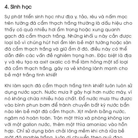
4. Sinh học
Sự phát triển sinh học như địa y, tảo, rêu và nấm mọc
trên tường đá cẩm thạch trắng thường là dấu hiệu cho
thấy có quá nhiều hơi ẩm trong hoặc xung quanh
gạch đá cẩm thạch trắng. Những khối u này cần được
loại bỏ vì chúng hút hơi ẩm lên bề mặt tường hoặc sàn
đá cẩm thạch trắng và giữ ẩm ở đó, điều này có thể
dẫn đến các vấn đề nghiêm trọng hơn. Đặc biệt là địa
y và rêu tạo ra axit oxalic có thể làm hỏng một số loại
đá cẩm thạch trắng, gây ra vẻ không lành mạnh cho
bề mặt trắng tinh khiết
Khi làm sạch đá cẩm thạch trắng tinh khiết luôn luôn sử
dụng nước sạch. Nước mưa ít gây hại hơn nước máy, vì
nó không chứa nhiều hóa chất. Đổ nước mưa thu được
vào bình phun bơm để tránh chuyển bất kỳ nước bẩn
nào lên bề mặt đá cẩm thạch. Xịt mảnh bằng nước,
ngâm nó hoàn toàn. Trộn một thìa xà phòng không ion
với một gallon nước, thêm một thìa amoniac vào hỗn
hợp. Chỉ sử dụng bàn chải lông mềm khi chà rửa bề
mặt đá marble trắng, luôn di chuyển theo quỹ đạo