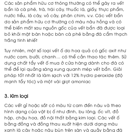
Các sản phẩm hữu cơ thông thường có thể gây ra vết
bẩn là cà phê, trà, trái cây, thuốc lá, giấy, thực phẩm,
nước tiểu, lá cây, vỏ cây, phân chim, v.v. Các vết bẩn
do sản phẩm hữu cơ thường có màu nâu hồng và có
thể biến mất sau nguồn gốc của vết bẩn đã được loại
bỏ khỏi mặt bàn hoặc bàn cà phê bằng đá cẩm thạch
trắng tinh khiết
Tuy nhiên, một số loại vết ố do hoa quả có gốc axit như
nước cam, bưởi, chanh… có thể cần thao tác thêm. Sử
dụng chất tẩy vết ố mua ở cửa hàng dành cho đá có
thể để lại quầng sáng xung quanh mép vết bẩn. Giải
pháp tốt nhất là làm sạch với 12% hydro peroxide (độ
mạnh tẩy tóc) và một vài giọt amoniac
3. Kim loại
Các vết gỉ hoặc sắt có màu từ cam đến nâu và theo
hình dạng của vật bị ố như đinh, bu lông, ốc vít, đồ
hộp, chậu hoa, đồ nội thất bằng kim loại. Các vết ố
bằng đồng và đồng thau xuất hiện dưới dạng màu
xanh lá cây hoặc nâu bùn trên sàn và quầy bằng đá