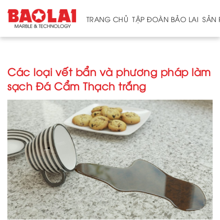
TRANG CHỦ
TẬP ĐOÀN BẢO LAI
SẢN
Trang
Các loại vết bẩn và phương pháp làm
chủ
sạch Đá Cẩm Thạch trắng
Tập
Đoàn
Bảo
Lai
Mỏ
Nhà
máy
Sản
phẩm
Đá
tự
nhiên
Đá
thạch