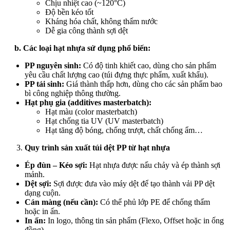
Chịu nhiệt cao (~120°C)
Độ bền kéo tốt
Kháng hóa chất, không thấm nước
Dễ gia công thành sợi dệt
b. Các loại hạt nhựa sử dụng phổ biến:
PP nguyên sinh:
Có độ tinh khiết cao, dùng cho sản phẩm
yêu cầu chất lượng cao (túi đựng thực phẩm, xuất khẩu).
PP tái sinh:
Giá thành thấp hơn, dùng cho các sản phẩm bao
bì công nghiệp thông thường.
Hạt phụ gia (additives masterbatch):
Hạt màu (color masterbatch)
Hạt chống tia UV (UV masterbatch)
Hạt tăng độ bóng, chống trượt, chất chống ẩm…
Quy trình sản xuất túi dệt PP từ hạt nhựa
Ép đùn – Kéo sợi:
Hạt nhựa được nấu chảy và ép thành sợi
mảnh.
Dệt sợi:
Sợi được đưa vào máy dệt để tạo thành vải PP dệt
dạng cuộn.
Cán màng (nếu cần):
Có thể phủ lớp PE để chống thấm
hoặc in ấn.
In ấn:
In logo, thông tin sản phẩm (Flexo, Offset hoặc in ống
đồng).