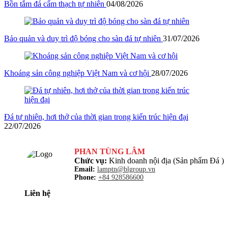
Bồn tắm đá cẩm thạch tự nhiên
04/08/2026
Bảo quản và duy trì độ bóng cho sàn đá tự nhiên
31/07/2026
Khoáng sản công nghiệp Việt Nam và cơ hội
28/07/2026
Đá tự nhiên, hơi thở của thời gian trong kiến trúc hiện đại
22/07/2026
PHAN TÙNG LÂM
Chức vụ:
Kinh doanh nội địa (Sản phẩm Đá )
Email:
lamptn@blgroup.vn
Phone:
+84 928586600
Liên hệ