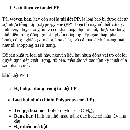
Giới thiệu về túi dệt PP
Túi
woven bag
, hay còn gọi là
túi dệt PP
, là loại bao bì được dệt từ
sợi nhựa tổng hợp polypropylene (PP). Loại túi này nổi bật với đặc
tính bền, nhẹ, chống ẩm và có khả năng chịu lực tốt, được sử dụng
phổ biến trong đóng gói sản phẩm nông nghiệp (gạo, bắp, phân
bón), công nghiệp (xi măng, hóa chất), và cả mục đích thương mại
như túi shopping tái sử dụng.
Để sản xuất ra loại túi này, nguyên liệu hạt nhựa đóng vai trò cốt lõi,
quyết định đến chất lượng, độ bền, màu sắc và đặc tính kỹ thuật của
sản phẩm cuối.
Hạt nhựa dùng trong túi dệt PP
a. Loại hạt nhựa chính: Polypropylene (PP)
Tên gọi hóa học:
Polypropylene – (C₃H₆)ₙ
Dạng hạt:
Hình trụ nhỏ, màu trắng đục hoặc có màu tùy nhu
cầu
Đặc điểm nổi bật: