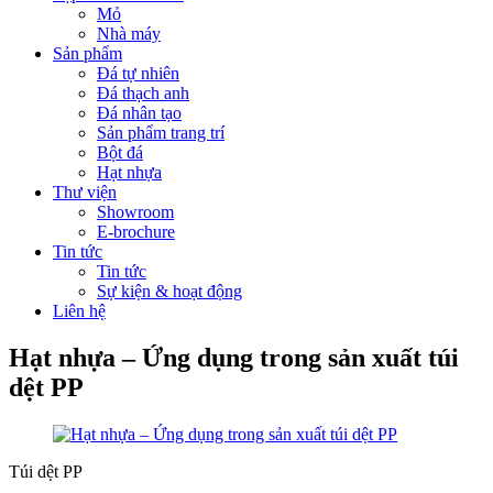
Mỏ
Nhà máy
Sản phẩm
Đá tự nhiên
Đá thạch anh
Đá nhân tạo
Sản phẩm trang trí
Bột đá
Hạt nhựa
Thư viện
Showroom
E-brochure
Tin tức
Tin tức
Sự kiện & hoạt động
Liên hệ
Hạt nhựa – Ứng dụng trong sản xuất túi
dệt PP
Túi dệt PP