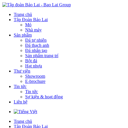
Trang chủ
Tập Đoàn Bảo Lai
Mỏ
Nhà máy
Sản phẩm
Đá tự nhiên
Đá thạch anh
Đá nhân tạo
Sản phẩm trang trí
Bột đá
Hạt nhựa
Thư viện
Showroom
E-brochure
Tin tức
Tin tức
Sự kiện & hoạt động
Liên hệ
Trang chủ
Tập Đoàn Bảo Lai