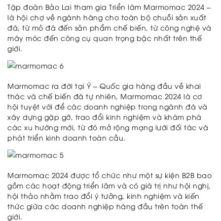
Tập đoàn Bảo Lai tham gia Triển lãm Marmomac 2024 –
là hội chợ về ngành hàng cho toàn bộ chuỗi sản xuất
đá, từ mỏ đá đến sản phẩm chế biến, từ công nghệ và
máy móc đến công cụ quan trọng bậc nhất trên thế
giới.
Marmomac ra đời tại Ý – Quốc gia hàng đầu về khai
thác và chế biến đá tự nhiên, Marmomac 2024 là cơ
hội tuyệt vời để các doanh nghiệp trong ngành đá và
xây dựng gặp gỡ, trao đổi kinh nghiệm và khám phá
các xu hướng mới, từ đó mở rộng mạng lưới đối tác và
phát triển kinh doanh toàn cầu.
Marmomac 2024 được tổ chức như một sự kiện B2B bao
gồm các hoạt động triển lãm và có giá trị như hội nghị,
hội thảo nhằm trao đổi ý tưởng, kinh nghiệm và kiến ​​
thức giữa các doanh nghiệp hàng đầu trên toàn thế
giới.