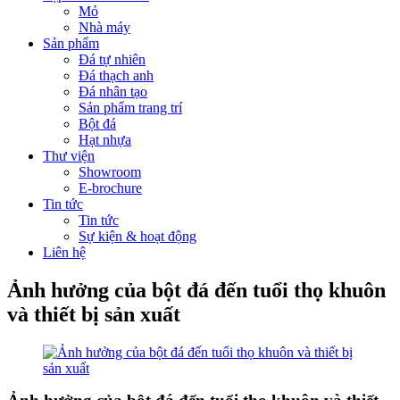
Mỏ
Nhà máy
Sản phẩm
Đá tự nhiên
Đá thạch anh
Đá nhân tạo
Sản phẩm trang trí
Bột đá
Hạt nhựa
Thư viện
Showroom
E-brochure
Tin tức
Tin tức
Sự kiện & hoạt động
Liên hệ
Ảnh hưởng của bột đá đến tuổi thọ khuôn
và thiết bị sản xuất