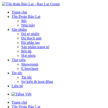
Trang chủ
Tập Đoàn Bảo Lai
Mỏ
Nhà máy
Sản phẩm
Đá tự nhiên
Đá thạch anh
Đá nhân tạo
Sản phẩm trang trí
Bột đá
Hạt nhựa
Thư viện
Showroom
E-brochure
Tin tức
Tin tức
Sự kiện & hoạt động
Liên hệ
Trang chủ
Tập Đoàn Bảo Lai