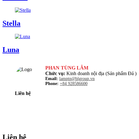
Stella
Luna
PHAN TÙNG LÂM
Chức vụ:
Kinh doanh nội địa (Sản phẩm Đá )
Email:
lamptn@blgroup.vn
Phone:
+84 928586600
Liên hệ
Liên hệ