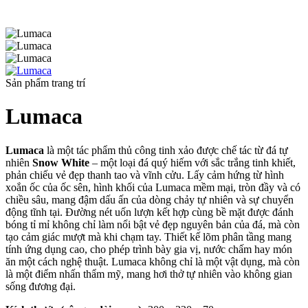
Sản phẩm trang trí
Lumaca
Lumaca
là một tác phẩm thủ công tinh xảo được chế tác từ đá tự
nhiên
Snow White
– một loại đá quý hiếm với sắc trắng tinh khiết,
phản chiếu vẻ đẹp thanh tao và vĩnh cửu. Lấy cảm hứng từ hình
xoắn ốc của ốc sên, hình khối của Lumaca mềm mại, tròn đầy và có
chiều sâu, mang đậm dấu ấn của dòng chảy tự nhiên và sự chuyển
động tĩnh tại. Đường nét uốn lượn kết hợp cùng bề mặt được đánh
bóng tỉ mỉ không chỉ làm nổi bật vẻ đẹp nguyên bản của đá, mà còn
tạo cảm giác mượt mà khi chạm tay. Thiết kế lõm phân tầng mang
tính ứng dụng cao, cho phép trình bày gia vị, nước chấm hay món
ăn một cách nghệ thuật. Lumaca không chỉ là một vật dụng, mà còn
là một điểm nhấn thẩm mỹ, mang hơi thở tự nhiên vào không gian
sống đương đại.