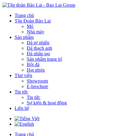
Trang chủ
Tập Đoàn Bảo Lai
Mỏ
Nhà máy
Sản phẩm
Đá tự nhiên
Đá thạch anh
Đá nhân tạo
Sản phẩm trang trí
Bột đá
Hạt nhựa
Thư viện
Showroom
E-brochure
Tin tức
Tin tức
Sự kiện & hoạt động
Liên hệ
Trang chủ