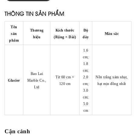
THÔNG TIN SẢN PHẨM
Tên
Thương
Kích thước
Độ
sản
Màu sắc
hiệu
(Rộng × Dài)
dày
phẩm
1.6
cm;
1.8
cm;
Bao Lai
Từ 60 cm ×
2.0
Nền trắng xám nhạt,
Glacier
Marble Co.,
120 cm
cm;
hạt mịn đồng nhất
Ltd
3.0
cm;
5.0
cm
Cận cảnh