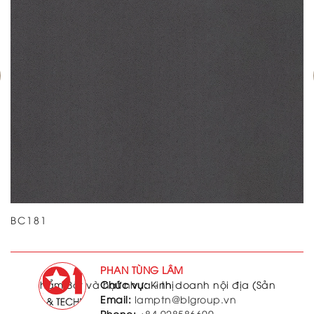
BC181
PHAN TÙNG LÂM
 (Sản phẩm Bột và hạt nhựa - thị
Chức vụ:
Kinh doanh nội địa (Sản phẩm 
Email:
lamptn@blgroup.vn
Phone:
+84 928586600