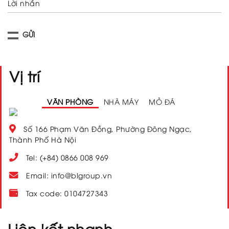
Lời nhắn
Vị trí
VĂN PHÒNG
NHÀ MÁY
MỎ ĐÁ
Số 166 Phạm Văn Đồng, Phường Đông Ngạc,
Thành Phố Hà Nội
Tel: (+84) 0866 008 969
Email: info@blgroup.vn
Tax code: 0104727343
Liên kết nhanh