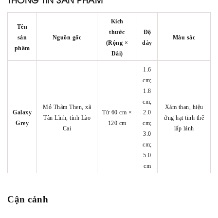
Kích
Tên
thước
Độ
sản
Nguồn gốc
Màu sắc
(Rộng ×
dày
phẩm
Dài)
1.6
cm;
1.8
cm;
Mỏ Thâm Then, xã
Xám than, hiệu
Galaxy
Từ 60 cm ×
2.0
Tân Lĩnh, tỉnh Lào
ứng hạt tinh thể
Grey
120 cm
cm;
Cai
lấp lánh
3.0
cm;
5.0
cm
Cận cảnh