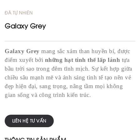
Sự
kiện
ĐÁ TỰ NHIÊN
&
hoạt
Galaxy Grey
động
Liên
hệ
Galaxy Grey
mang sắc xám than huyền bí, được
điểm xuyết bởi
những hạt tinh thể lấp lánh
tựa
bầu trời sao trong đêm tĩnh mịch. Sự kết hợp giữa
chiều sâu mạnh mẽ và ánh sáng tinh tế tạo nên vẻ
đẹp hiện đại, sang trọng, nâng tầm mọi không
gian sống và công trình kiến trúc.
LIÊN HỆ TƯ VẤN
THÔNG TIN SẢN PHẨM