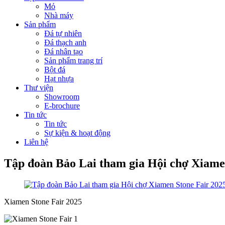
Mỏ
Nhà máy
Sản phẩm
Đá tự nhiên
Đá thạch anh
Đá nhân tạo
Sản phẩm trang trí
Bột đá
Hạt nhựa
Thư viện
Showroom
E-brochure
Tin tức
Tin tức
Sự kiện & hoạt động
Liên hệ
Tập đoàn Bảo Lai tham gia Hội chợ Xiame
Xiamen Stone Fair 2025