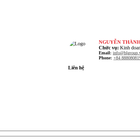
NGUYỄN THÀN
Chức vụ:
Kinh doan
Email:
info@blgroup.
Phone:
+84 88808081
Liên hệ