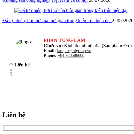
Khoáng sản công nghiệp Việt Nam và cơ hội
28/07/2026
Đá tự nhiên, hơi thở của thời gian trong kiến trúc hiện đại
22/07/2026
PHAN TÙNG LÂM
Chức vụ:
Kinh doanh nội địa (Sản phẩm Đá )
Email:
lamptn@blgroup.vn
Phone:
+84 928586600
Liên hệ
BACK
Liên hệ