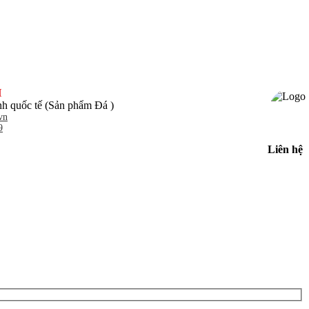
H
h quốc tế (Sản phẩm Đá )
vn
9
Liên hệ