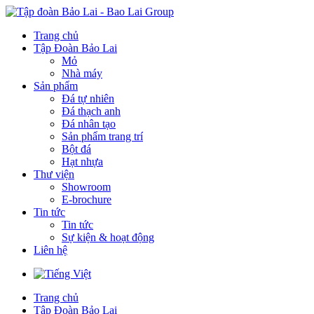
Trang chủ
Tập Đoàn Bảo Lai
Mỏ
Nhà máy
Sản phẩm
Đá tự nhiên
Đá thạch anh
Đá nhân tạo
Sản phẩm trang trí
Bột đá
Hạt nhựa
Thư viện
Showroom
E-brochure
Tin tức
Tin tức
Sự kiện & hoạt động
Liên hệ
Trang chủ
Tập Đoàn Bảo Lai