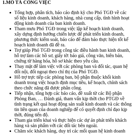
1.MÔ TẢ CÔNG VIỆC
Tổng hợp, phân tích, báo cáo định kỳ cho Phó TGĐ về các
số liệu kinh doanh, khách hàng, nhà cung cấp, tình hình hoạt
động kinh doanh của ban kinh doanh.
Tham mưu Phó TGĐ trong việc lập kế hoạch kinh doanh,
xây dựng định hướng chiến lược để phát triển kinh doanh,
phương thức kiểm soát, báo cáo để đảm bảo thực hiện tốt kế
hoạch kinh doanh đã đề ra.
Trợ giúp Phó TGĐ trong công tác điều hành ban kinh doanh,
hỗ trợ làm các hồ sơ, giấy tờ: báo giá, công văn, biên bản,
chứng từ hàng hóa, hồ sơ khác theo yêu cầu.
Thay mặt để làm việc với các phòng ban và đối tác, quan hệ
đối nội, đối ngoại theo chỉ thị của Phó TGĐ.
Hỗ trợ trực tiếp các phòng ban, bộ phận thuộc khối kinh
doanh trong việc hoạch định mục tiêu, kế hoạch, chính sách
theo chức năng đã được phân công.
Tiếp nhận, tổng hợp các báo cáo, đề xuất từ các Bộ phận
Phòng Ban, … Đánh giá, tham vấn kịp thời cho PTGĐ về
tình trạng kết quả hoạt động sản xuất kinh doanh và các thông
tin liên quan của doanh nghiệp để có quyết định chỉ đạo kịp
thời, đúng tiến độ.
Tham gia triến khai và thực hiện các dự án phát triển khách
hàng và sản phẩm với các đối tác bên ngoài.
Chăm sóc khách hàng, duy trì các mối quan hệ kinh doanh