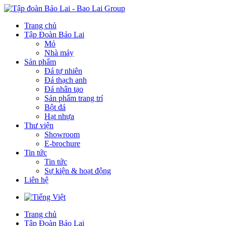
Trang chủ
Tập Đoàn Bảo Lai
Mỏ
Nhà máy
Sản phẩm
Đá tự nhiên
Đá thạch anh
Đá nhân tạo
Sản phẩm trang trí
Bột đá
Hạt nhựa
Thư viện
Showroom
E-brochure
Tin tức
Tin tức
Sự kiện & hoạt động
Liên hệ
Trang chủ
Tập Đoàn Bảo Lai