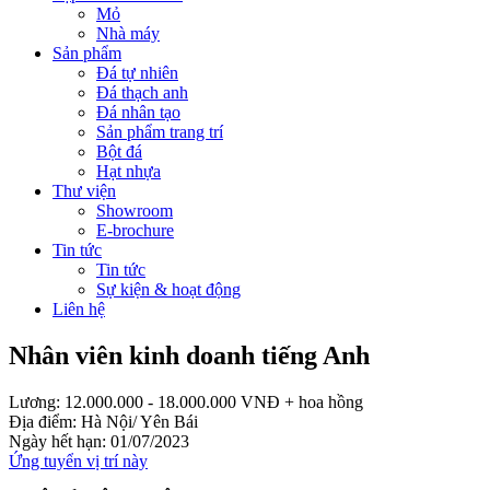
Mỏ
Nhà máy
Sản phẩm
Đá tự nhiên
Đá thạch anh
Đá nhân tạo
Sản phẩm trang trí
Bột đá
Hạt nhựa
Thư viện
Showroom
E-brochure
Tin tức
Tin tức
Sự kiện & hoạt động
Liên hệ
Nhân viên kinh doanh tiếng Anh
Lương:
12.000.000 - 18.000.000 VNĐ + hoa hồng
Địa điểm:
Hà Nội/ Yên Bái
Ngày hết hạn:
01/07/2023
Ứng tuyển vị trí này