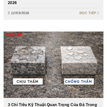
2026
anh
Đá
12/03/2026
ĐỌC TIẾP
nhân
tạo
Sản
phẩm
trang
trí
Bột
đá
Hạt
nhựa
Thư
viện
Showroom
E-
brochure
Tin
tức
Tin
3 Chỉ Tiêu Kỹ Thuật Quan Trọng Của Đá Trong
tức