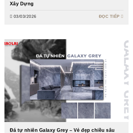
Xây Dựng
Sự
kiện
03/03/2026
ĐỌC TIẾP
&
hoạt
động
Liên
hệ
Đá tự nhiên Galaxy Grey – Vẻ đẹp chiều sâu