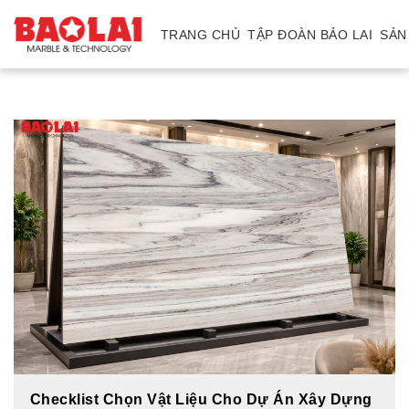
TRANG CHỦ
TẬP ĐOÀN BẢO LAI
SẢN
Trang
chủ
Tập
Đoàn
Bảo
Lai
Mỏ
Nhà
máy
Sản
phẩm
Đá
tự
nhiên
Đá
Checklist Chọn Vật Liệu Cho Dự Án Xây Dựng
thạch